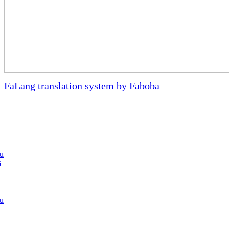
FaLang translation system by Faboba
au
6
au